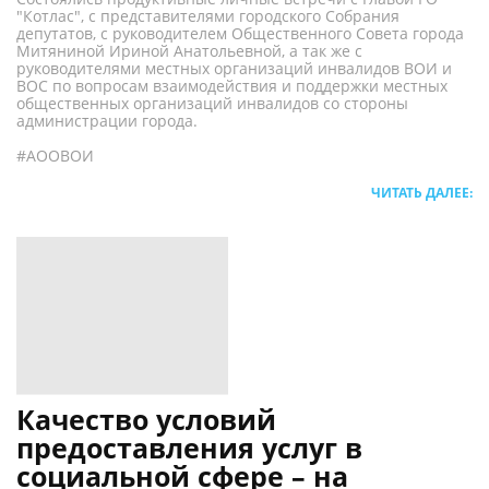
"Котлас", с представителями городского Собрания
депутатов, с руководителем Общественного Совета города
Митяниной Ириной Анатольевной, а так же с
руководителями местных организаций инвалидов ВОИ и
ВОС по вопросам взаимодействия и поддержки местных
общественных организаций инвалидов со стороны
администрации города.
#АООВОИ
ЧИТАТЬ ДАЛЕЕ:
Качество условий
предоставления услуг в
социальной сфере – на