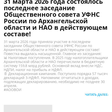
31 марта 2026 года состоялось
последнее заседание
Общественного совета УФНС
России по Архангельской
области и НАО в действующем
составе!
31 марта 2026 года приняла участие в последнем
заседании Общественного совета УФНС России по
Архангельской области и НАО в действующем составе!
Повестка выдалась насыщенной. Главное из заседания:
📊 Налоговые поступления. В 2025 году налогоплательщики
Архангельской области и НАО перечислили в бюджетную
систему 159,8 млрд рублей. Основной вклад внесли НДС,
НДПИ, налог на прибыль и НДФЛ.
📄 Декларационная кампания. Поступило порядка 57 тысяч
деклараций 3-НДФЛ. Напомним: отчитаться о доходах,
подлежащих декларированию, необходимо не позднее 30
апреля.
#АООВОИ
ЧИТАТЬ ДАЛЕЕ: