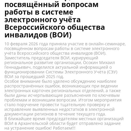
посвящённый вопросам
работы в системе
электронного учёта
Всероссийского общества
инвалидов (ВОИ)
10 февраля 2026 года приняла участие в онлайн-семинаре,
посвящённом вопросам работы в системе электронного
учёта Всероссийского общества инвалидов (ВОИ).
Заместитель председателя ВОИ, курирующий
региональное развитие организации, Осокин Михаил
Геннадьевич, поделился актуальной информацией о
функционировании Системы Электронного Учёта (СЭУ)
ВОИ за прошедший 2025 год.
Особое внимание было уделено обсуждению наиболее
распространённых ошибок, возникающих при ведении
электронных карточек региональных отделений, а также
были даны исчерпывающие разъяснения по ключевым
проблемам и возникшим вопросам. Итогом мероприятия
стало поручение провести тщательную проверку и
исправление выявленных недостатков в электронной
документации регионов в течение текущего года.
В ближайшее время председателям местных организаций
ВОИ в Архангельской области будет отправлено задание
на устранение ошибок! Работаем!!!