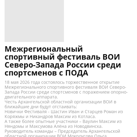
Межрегиональный
спортивный фестиваль ВОИ
Северо-Запада России среди
спортсменов с ПОДА
18 мая 2026 года состоялось торжественное открытие
Межрегионального спортивного фестиваля ВОИ Северо-
Запада России среди спортсменов с поражением опорно-
двигательного аппарата.
Честь Архангельской областной организации ВОИ в
ближайшие дни будут отстаивать:
Новички Фестиваля - Шастин Иван и Старцев Роман из
Коряжмы и Никандров Максим из Котласа.
А также более опытные участники – Ваулин Максим из
Няндомы и Максумова Алёна из Новодвинска.
Руководитель команды – Председатель Архангельской
областной организации ВОИ Мокроусова Ольга